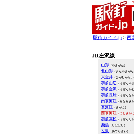
駅街ガイド.jp
>
西寒
JR左沢線
山形
（やまがた）
北山形
（きたやまがた
東金井
（ひがしかない
羽前山辺
（うぜんや
羽前金沢
（うぜんか
羽前長崎
（うぜんな
南寒河江
（みなみさ
寒河江
（さがえ）
西寒河江
（にしさが
羽前高松
（うぜんた
柴橋
（しばはし）
左沢
（あてらざわ）