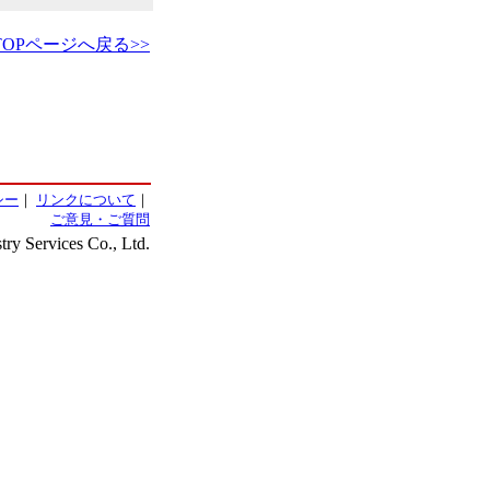
TOPページへ戻る>>
シー
｜
リンクについて
｜
ご意見・ご質問
ry Services Co., Ltd.