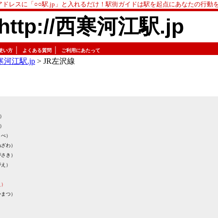
アドレスに「○○駅.jp」と入れるだけ！駅街ガイドは駅を起点にあなたの行動
http://西寒河江駅.jp
｜
｜
使い方
よくある質問
ご利用にあたって
河江駅.jp
> JR左沢線
）
）
まべ）
ねざわ）
がさき）
がえ）
え）
かまつ）